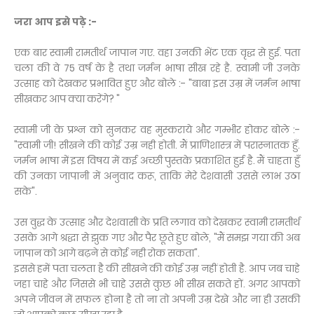
जरा आप इसे पढ़े :-
एक बार स्वामी रामतीर्थ जापान गए. वहा उनकी भेंट एक वृद्ध से हुई. पता
चला की वे 75 वर्ष के है तथा जर्मन भाषा सीख रहे है. स्वामी जी उनके
उत्साह को देखकर प्रभावित हुए और बोले :- "बाबा इस उम्र में जर्मन भाषा
सीखकर आप क्या करेंगे? "
स्वामी जी के प्रश्न को सुनकर वह मुस्कराये और गम्भीर होकर बोले :-
"स्वामी जी! सीखने की कोई उम्र नही होती. मैं प्राणिशास्त्र में परास्नातक हुँ.
जर्मन भाषा में इस विषय में कई अच्छी पुस्तके प्रकाशित हुई है. मैं चाहता हुँ
की उनका जापानी में अनुवाद करू, ताकि मेरे देशवासी उससे लाभ उठा
सके".
उस वुद्ध के उत्साह और देशवासी के प्रति लगाव को देखकर स्वामी रामतीर्थ
उसके आगे श्रद्धा से झुक गए और पैर छूते हुए बोले, "मैं समझ गया की अब
जापान को आगे बढ़ने से कोई नही रोक सकता".
इससे हमें पता चलता है की सीखने की कोई उम्र नहीं होती है. आप जब चाहे
जहा चाहे और जिससे भी चाहे उससे कुछ भी सीख सकते हों. अगर आपको
अपने जीवन में सफल होना है तो ना तो अपनी उम्र देखे और ना ही उसकी