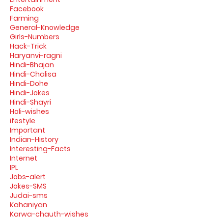
Facebook
Farming
General-Knowledge
Girls-Numbers
Hack-Trick
Haryanvi-ragni
Hindi-Bhajan
Hindi-Chalisa
Hindi-Dohe
Hindi-Jokes
Hindi-Shayri
Holi-wishes
ifestyle
Important
Indian-History
Interesting-Facts
Internet
IPL
Jobs-alert
Jokes-SMS
Judai-sms
Kahaniyan
Karwa-chauth-wishes