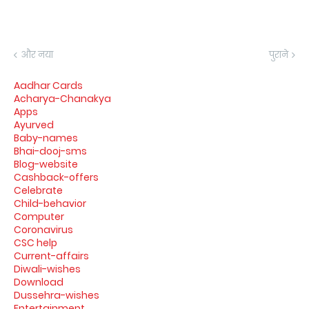
और नया
पुराने
Aadhar Cards
Acharya-Chanakya
Apps
Ayurved
Baby-names
Bhai-dooj-sms
Blog-website
Cashback-offers
Celebrate
Child-behavior
Computer
Coronavirus
CSC help
Current-affairs
Diwali-wishes
Download
Dussehra-wishes
Entertainment