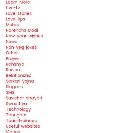
Learn-More
Live-tv
Love-stories
Love-tips
Mobile
Narendra-Modi
New-year-wishes
News
Non-veg-jokes
Other
Prayer
Rahshya
Recipe
Relationship
Sarkari-yojna
Slogans
SMS
Suvichar-shayari
Swasthya
Technology
Thoughts
Tourist-places
Useful-websites
Videos