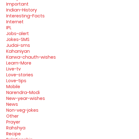
Important
Indian-History
Interesting-Facts
Internet
IPL
Jobs-alert
Jokes-SMS
Judai-sms
Kahaniyan
Karwa-chauth-wishes
Learn-More
Live-tv
Love-stories
Love-tips
Mobile
Narendra-Modi
New-year-wishes
News
Non-veg-jokes
Other
Prayer
Rahshya
Recipe