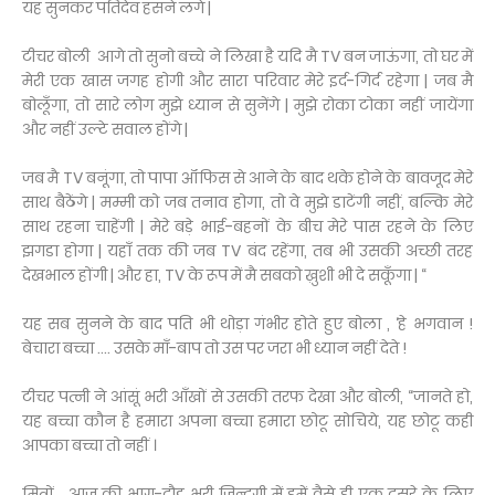
यह सुनकर पतिदेव हंसने लगे |
टीचर बोली आगे तो सुनो बच्चे ने लिखा है यदि मै TV बन जाऊंगा, तो घर में
मेरी एक खास जगह होगी और सारा परिवार मेरे इर्द-गिर्द रहेगा | जब मै
बोलूँगा, तो सारे लोग मुझे ध्यान से सुनेंगे | मुझे रोका टोका नहीं जायेंगा
और नहीं उल्टे सवाल होंगे |
जब मै TV बनूंगा, तो पापा ऑफिस से आने के बाद थके होने के बावजूद मेरे
साथ बैठेंगे | मम्मी को जब तनाव होगा, तो वे मुझे डाटेंगी नहीं, बल्कि मेरे
साथ रहना चाहेंगी | मेरे बड़े भाई-बहनों के बीच मेरे पास रहने के लिए
झगडा होगा | यहाँ तक की जब TV बंद रहेंगा, तब भी उसकी अच्छी तरह
देखभाल होंगी | और हा, TV के रूप में मै सबको ख़ुशी भी दे सकूँगा | “
यह सब सुनने के बाद पति भी थोड़ा गंभीर होते हुए बोला , ‘हे भगवान !
बेचारा बच्चा …. उसके माँ-बाप तो उस पर जरा भी ध्यान नहीं देते !
टीचर पत्नी ने आंसूं भरी आँखों से उसकी तरफ देखा और बोली, “जानते हो,
यह बच्चा कौन है हमारा अपना बच्चा हमारा छोटू सोचिये, यह छोटू कही
आपका बच्चा तो नहीं ।
मित्रों , आज की भाग-दौड़ भरी ज़िन्दगी में हमें वैसे ही एक दूसरे के लिए