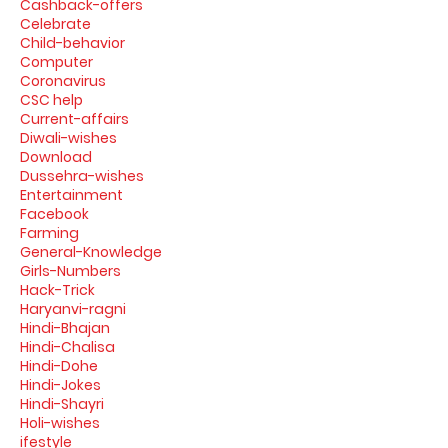
Cashback-offers
Celebrate
Child-behavior
Computer
Coronavirus
CSC help
Current-affairs
Diwali-wishes
Download
Dussehra-wishes
Entertainment
Facebook
Farming
General-Knowledge
Girls-Numbers
Hack-Trick
Haryanvi-ragni
Hindi-Bhajan
Hindi-Chalisa
Hindi-Dohe
Hindi-Jokes
Hindi-Shayri
Holi-wishes
ifestyle