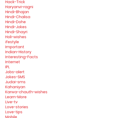
Hack-Trick
Haryanvi-ragni
Hindi-Bhajan
Hindi-Chalisa
Hindi-Dohe
Hindi-Jokes
Hindi-Shayri
Holi-wishes
ifestyle
Important
Indian-History
Interesting-Facts
Internet
IPL
Jobs-alert
Jokes-SMS
Judai-sms
Kahaniyan
Karwa-chauth-wishes
Learn-More
Live-tv
Love-stories
Love-tips
Mobile