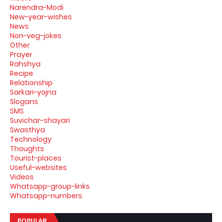
Narendra-Modi
New-year-wishes
News
Non-veg-jokes
Other
Prayer
Rahshya
Recipe
Relationship
Sarkari-yojna
Slogans
SMS
Suvichar-shayari
Swasthya
Technology
Thoughts
Tourist-places
Useful-websites
Videos
Whatsapp-group-links
Whatsapp-numbers
POPULAR