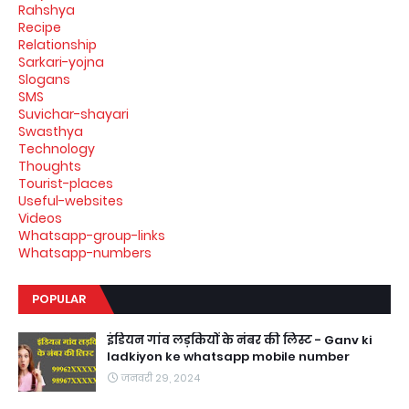
Rahshya
Recipe
Relationship
Sarkari-yojna
Slogans
SMS
Suvichar-shayari
Swasthya
Technology
Thoughts
Tourist-places
Useful-websites
Videos
Whatsapp-group-links
Whatsapp-numbers
POPULAR
इंडियन गांव लड़कियों के नंबर की लिस्ट - Ganv ki
ladkiyon ke whatsapp mobile number
जनवरी 29, 2024