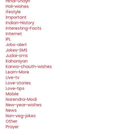
Hindi-Shayri
Holi-wishes
ifestyle
Important
Indian-History
Interesting-Facts
Internet
IPL
Jobs-alert
Jokes-SMS
Judai-sms
Kahaniyan
Karwa-chauth-wishes
Learn-More
Live-tv
Love-stories
Love-tips
Mobile
Narendra-Modi
New-year-wishes
News
Non-veg-jokes
Other
Prayer