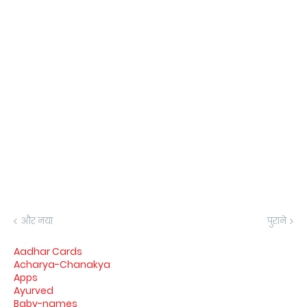
और नया
पुराने
Aadhar Cards
Acharya-Chanakya
Apps
Ayurved
Baby-names