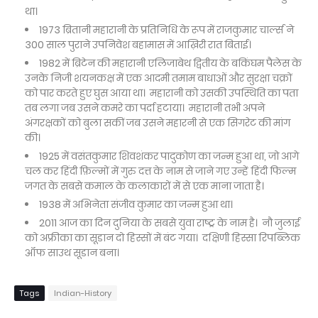
था।
1973 ब्रितानी महारानी के प्रतिनिधि के रूप में राजकुमार चार्ल्स ने
300 साल पुराने उपनिवेश बहामास में आख़िरी रात बिताई।
1982 में ब्रिटेन की महारानी एलिजाबेथ द्वितीय के बकिंघम पैलेस के
उनके निजी शयनकक्ष में एक आदमी तमाम बाधाओं और सुरक्षा चक्रों
को पार करते हुए घुस आया था। महारानी को उसकी उपस्थिति का पता
तब लगा जब उसने कमरे का पर्दा हटाया। महारानी तभी अपने
अंगरक्षकों को बुला सकीं जब उसने महारनी से एक सिगरेट की मांग
की।
1925 में वसंतकुमार शिवशंकर पादुकोण का जन्म हुआ था, जो आगे
चल कर हिंदी फ़िल्मों में गुरु दत्त के नाम से जाने गए उन्हें हिंदी फिल्म
जगत के सबसे कमाल के कलाकारों में से एक माना जाता है।
1938 में अभिनेता संजीव कुमार का जन्म हुआ था।
2011 आज का दिन दुनिया के सबसे युवा राष्ट्र के नाम है। नौ जुलाई
को अफ्रीका का सूडान दो हिस्सों में बंट गया। दक्षिणी हिस्सा रिपब्लिक
ऑफ साउथ सूडान बना।
Tags
Indian-History