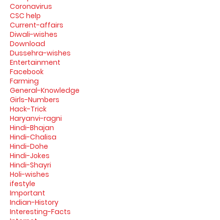
Coronavirus
CSC help
Current-affairs
Diwali-wishes
Download
Dussehra-wishes
Entertainment
Facebook
Farming
General-Knowledge
Girls-Numbers
Hack-Trick
Haryanvi-ragni
Hindi-Bhajan
Hindi-Chalisa
Hindi-Dohe
Hindi-Jokes
Hindi-Shayri
Holi-wishes
ifestyle
Important
Indian-History
Interesting-Facts