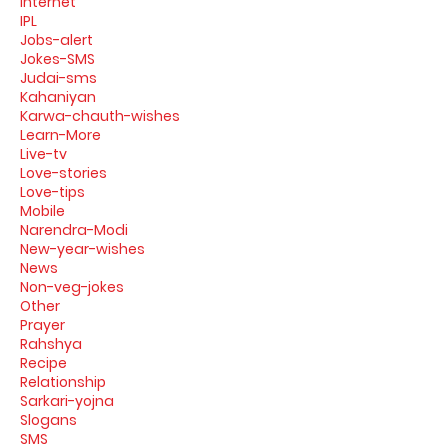
Internet
IPL
Jobs-alert
Jokes-SMS
Judai-sms
Kahaniyan
Karwa-chauth-wishes
Learn-More
Live-tv
Love-stories
Love-tips
Mobile
Narendra-Modi
New-year-wishes
News
Non-veg-jokes
Other
Prayer
Rahshya
Recipe
Relationship
Sarkari-yojna
Slogans
SMS