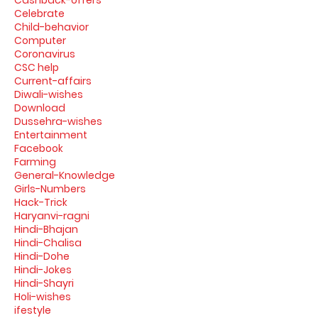
Cashback-offers
Celebrate
Child-behavior
Computer
Coronavirus
CSC help
Current-affairs
Diwali-wishes
Download
Dussehra-wishes
Entertainment
Facebook
Farming
General-Knowledge
Girls-Numbers
Hack-Trick
Haryanvi-ragni
Hindi-Bhajan
Hindi-Chalisa
Hindi-Dohe
Hindi-Jokes
Hindi-Shayri
Holi-wishes
ifestyle