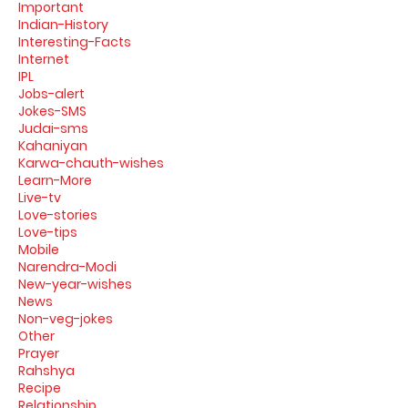
Important
Indian-History
Interesting-Facts
Internet
IPL
Jobs-alert
Jokes-SMS
Judai-sms
Kahaniyan
Karwa-chauth-wishes
Learn-More
Live-tv
Love-stories
Love-tips
Mobile
Narendra-Modi
New-year-wishes
News
Non-veg-jokes
Other
Prayer
Rahshya
Recipe
Relationship