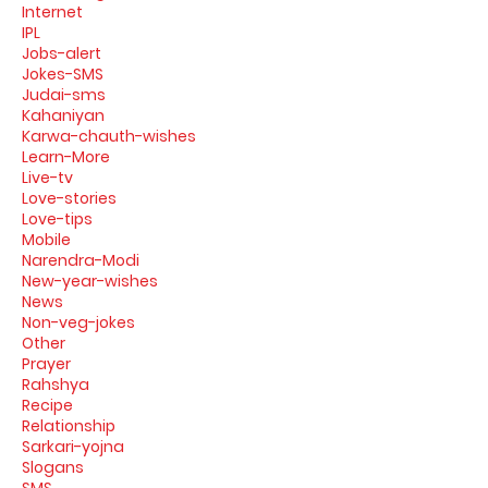
Internet
IPL
Jobs-alert
Jokes-SMS
Judai-sms
Kahaniyan
Karwa-chauth-wishes
Learn-More
Live-tv
Love-stories
Love-tips
Mobile
Narendra-Modi
New-year-wishes
News
Non-veg-jokes
Other
Prayer
Rahshya
Recipe
Relationship
Sarkari-yojna
Slogans