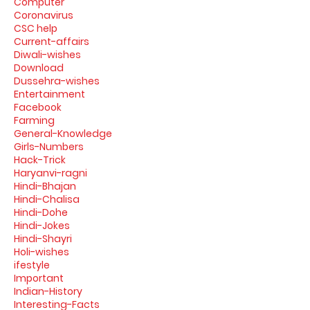
Computer
Coronavirus
CSC help
Current-affairs
Diwali-wishes
Download
Dussehra-wishes
Entertainment
Facebook
Farming
General-Knowledge
Girls-Numbers
Hack-Trick
Haryanvi-ragni
Hindi-Bhajan
Hindi-Chalisa
Hindi-Dohe
Hindi-Jokes
Hindi-Shayri
Holi-wishes
ifestyle
Important
Indian-History
Interesting-Facts