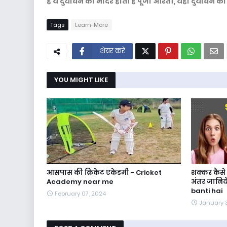
है ये दुर्योधन का मंदिर होती है पूजा आरती, यहाँ
दुर्योधन को
Tags
Learn-More
शेयर करें
YOU MIGHT LIKE
आसपास की क्रिकेट एकेडमी - Cricket
शक्कर कैसे 
Academy near me
अंतर जानिय
banti hai
February 07, 2024
January 3