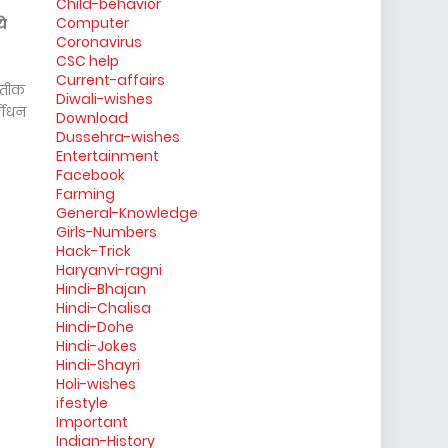
Child-behavior
Computer
ये
Coronavirus
CSC help
Current-affairs
्रतीक
Diwali-wishes
्योधन
Download
Dussehra-wishes
Entertainment
Facebook
Farming
General-Knowledge
Girls-Numbers
Hack-Trick
Haryanvi-ragni
Hindi-Bhajan
Hindi-Chalisa
Hindi-Dohe
Hindi-Jokes
Hindi-Shayri
Holi-wishes
ifestyle
Important
Indian-History