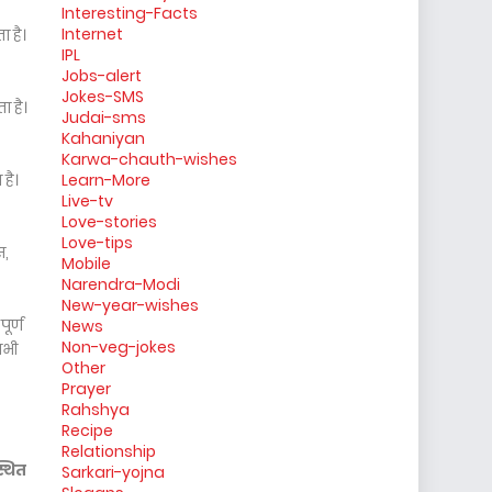
Interesting-Facts
Internet
ा है।
IPL
Jobs-alert
Jokes-SMS
ा है।
Judai-sms
Kahaniyan
Karwa-chauth-wishes
है।
Learn-More
Live-tv
Love-stories
Love-tips
स,
Mobile
Narendra-Modi
New-year-wishes
ूर्ण
News
Non-veg-jokes
सभी
Other
Prayer
Rahshya
Recipe
Relationship
्थित
Sarkari-yojna