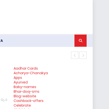
YA
किन्नर के जनना
Aadhar Cards
Acharya-Chanakya
Apps
Ayurved
Baby-names
Bhai-dooj-sms
Blog-website
0
Cashback-offers
Celebrate