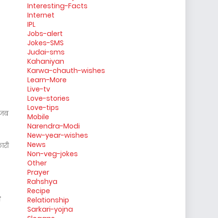
Interesting-Facts
Internet
IPL
Jobs-alert
Jokes-SMS
Judai-sms
Kahaniyan
Karwa-chauth-wishes
Learn-More
Live-tv
Love-stories
Love-tips
 जब
Mobile
Narendra-Modi
New-year-wishes
News
ारी
Non-veg-jokes
Other
Prayer
Rahshya
Recipe
ि
Relationship
Sarkari-yojna