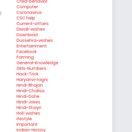
Child-behavior
Computer
Coronavirus
फ
CSC help
Current-affairs
Diwali-wishes
Download
Dussehra-wishes
Entertainment
Facebook
Farming
General-Knowledge
Girls-Numbers
Hack-Trick
Haryanvi-ragni
Hindi-Bhajan
Hindi-Chalisa
Hindi-Dohe
Hindi-Jokes
Hindi-Shayri
Holi-wishes
ifestyle
Important
Indian-History