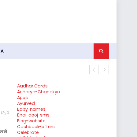
YA
किन्नर के जनना
Aadhar Cards
Acharya-Chanakya
Apps
Ayurved
Baby-names
0
Bhai-dooj-sms
Blog-website
Cashback-offers
ालने
Celebrate