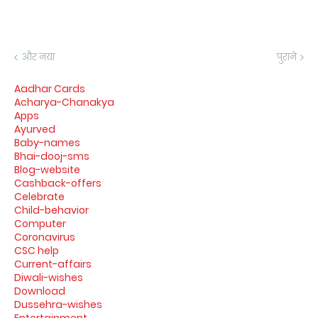
और नया
पुराने
Aadhar Cards
Acharya-Chanakya
Apps
Ayurved
Baby-names
Bhai-dooj-sms
Blog-website
Cashback-offers
Celebrate
Child-behavior
Computer
Coronavirus
CSC help
Current-affairs
Diwali-wishes
Download
Dussehra-wishes
Entertainment