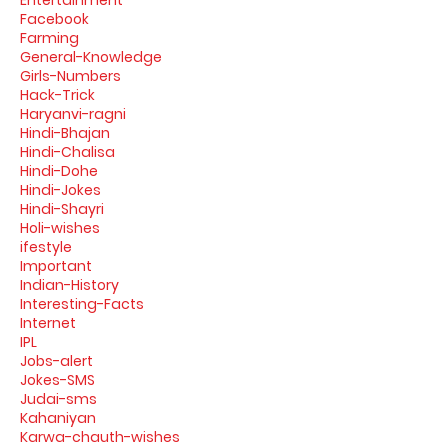
Facebook
Farming
General-Knowledge
Girls-Numbers
Hack-Trick
Haryanvi-ragni
Hindi-Bhajan
Hindi-Chalisa
Hindi-Dohe
Hindi-Jokes
Hindi-Shayri
Holi-wishes
ifestyle
Important
Indian-History
Interesting-Facts
Internet
IPL
Jobs-alert
Jokes-SMS
Judai-sms
Kahaniyan
Karwa-chauth-wishes