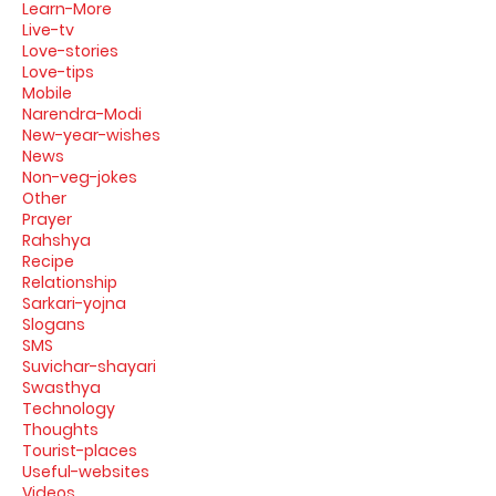
Learn-More
Live-tv
Love-stories
Love-tips
Mobile
Narendra-Modi
New-year-wishes
News
Non-veg-jokes
Other
Prayer
Rahshya
Recipe
Relationship
Sarkari-yojna
Slogans
SMS
Suvichar-shayari
Swasthya
Technology
Thoughts
Tourist-places
Useful-websites
Videos