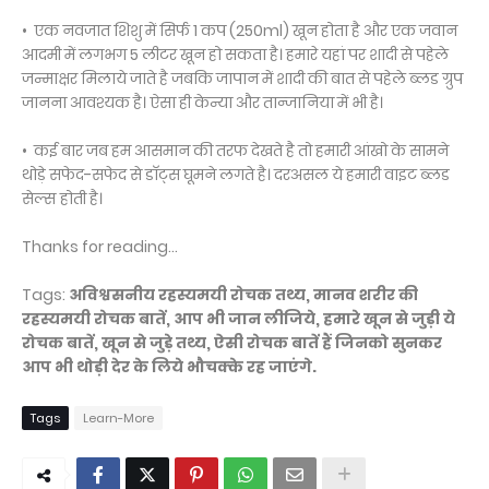
• एक नवजात शिशु में सिर्फ 1 कप (250ml) खून होता है और एक जवान
आदमी में लगभग 5 लीटर खून हो सकता है। हमारे यहां पर शादी से पहेले
जन्माक्षर मिलाये जाते है जबकि जापान में शादी की बात से पहेले ब्लड ग्रुप
जानना आवश्यक है। ऐसा ही केन्या और तान्जानिया में भी है।
• कई बार जब हम आसमान की तरफ देखते है तो हमारी आंखो के सामने
थोड़े सफेद-सफेद से डाॅट्स घूमने लगते है। दरअसल ये हमारी वाइट ब्लड
सेल्स होती है।
Thanks for reading...
Tags:
अविश्वसनीय रहस्यमयी रोचक तथ्य, मानव शरीर की
रहस्यमयी रोचक बातें, आप भी जान लीजिये, हमारे खून से जुड़ी ये
रोचक बातें, खून से जुड़े तथ्य, ऐसी रोचक बातें हैं जिनको सुनकर
आप भी थोड़ी देर के लिये भौचक्के रह जाएंगे.
Tags
Learn-More