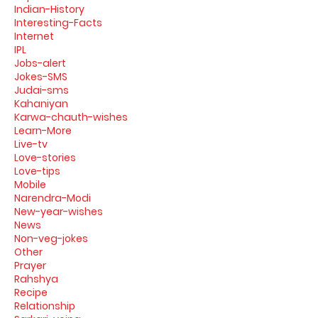
Indian-History
Interesting-Facts
Internet
IPL
Jobs-alert
Jokes-SMS
Judai-sms
Kahaniyan
Karwa-chauth-wishes
Learn-More
Live-tv
Love-stories
Love-tips
Mobile
Narendra-Modi
New-year-wishes
News
Non-veg-jokes
Other
Prayer
Rahshya
Recipe
Relationship