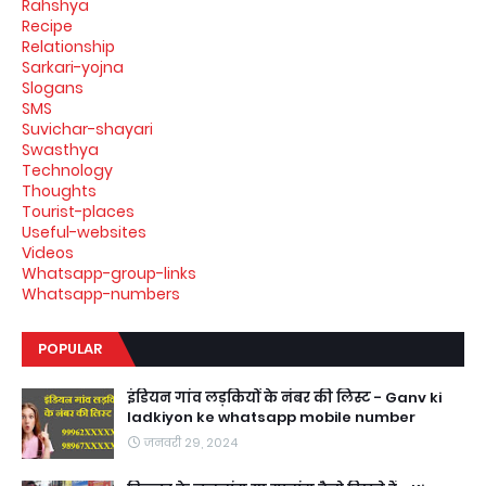
Rahshya
Recipe
Relationship
Sarkari-yojna
Slogans
SMS
Suvichar-shayari
Swasthya
Technology
Thoughts
Tourist-places
Useful-websites
Videos
Whatsapp-group-links
Whatsapp-numbers
POPULAR
इंडियन गांव लड़कियों के नंबर की लिस्ट - Ganv ki
ladkiyon ke whatsapp mobile number
जनवरी 29, 2024