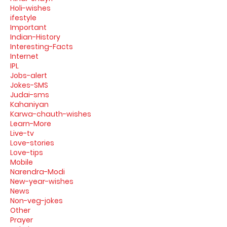
Holi-wishes
ifestyle
Important
Indian-History
Interesting-Facts
Internet
IPL
Jobs-alert
Jokes-SMS
Judai-sms
Kahaniyan
Karwa-chauth-wishes
Learn-More
Live-tv
Love-stories
Love-tips
Mobile
Narendra-Modi
New-year-wishes
News
Non-veg-jokes
Other
Prayer