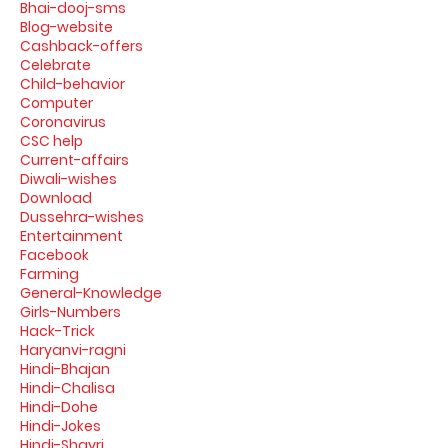
Bhai-dooj-sms
Blog-website
Cashback-offers
Celebrate
Child-behavior
Computer
Coronavirus
CSC help
Current-affairs
Diwali-wishes
Download
Dussehra-wishes
Entertainment
Facebook
Farming
General-Knowledge
Girls-Numbers
Hack-Trick
Haryanvi-ragni
Hindi-Bhajan
Hindi-Chalisa
Hindi-Dohe
Hindi-Jokes
Hindi-Shayri