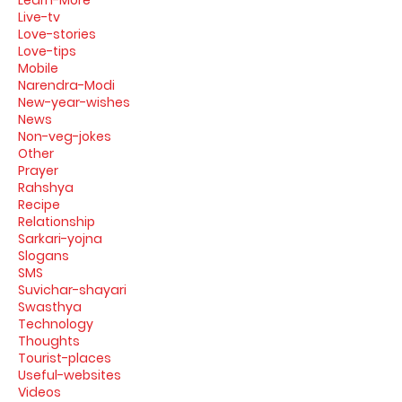
Learn-More
Live-tv
Love-stories
Love-tips
Mobile
Narendra-Modi
New-year-wishes
News
Non-veg-jokes
Other
Prayer
Rahshya
Recipe
Relationship
Sarkari-yojna
Slogans
SMS
Suvichar-shayari
Swasthya
Technology
Thoughts
Tourist-places
Useful-websites
Videos