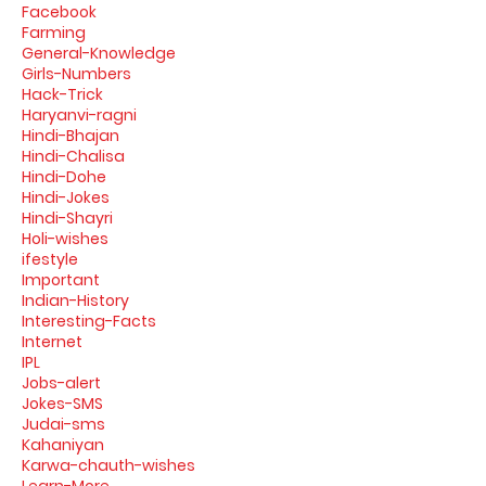
Facebook
Farming
General-Knowledge
Girls-Numbers
Hack-Trick
Haryanvi-ragni
Hindi-Bhajan
Hindi-Chalisa
Hindi-Dohe
Hindi-Jokes
Hindi-Shayri
Holi-wishes
ifestyle
Important
Indian-History
Interesting-Facts
Internet
IPL
Jobs-alert
Jokes-SMS
Judai-sms
Kahaniyan
Karwa-chauth-wishes