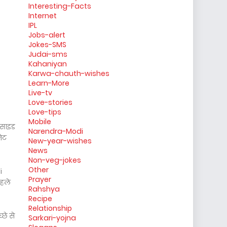
Interesting-Facts
Internet
IPL
Jobs-alert
Jokes-SMS
Judai-sms
Kahaniyan
Karwa-chauth-wishes
Learn-More
Live-tv
Love-stories
Love-tips
Mobile
 साइड
Narendra-Modi
नेट
New-year-wishes
News
Non-veg-jokes
Other
i
Prayer
पहले
Rahshya
Recipe
Relationship
छे से
Sarkari-yojna