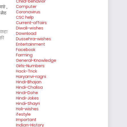
Child-behavior
Computer
एं ,
Coronavirus
 नेट
CSC help
Current-affairs
Diwali-wishes
े कहा
Download
 की
Dussehra-wishes
Entertainment
Facebook
Farming
General-Knowledge
Girls-Numbers
Hack-Trick
Haryanvi-ragni
Hindi-Bhajan
Hindi-Chalisa
Hindi-Dohe
Hindi-Jokes
Hindi-Shayri
Holi-wishes
ifestyle
Important
Indian-History