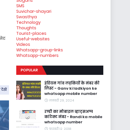
Slogans
SMS
Suvichar-shayari
Swasthya
Technology
Thoughts
Tourist-places
नेट
Useful-websites
Videos
Whatsapp-group-links
Whatsapp-numbers
POPULAR
इंडियन गांव लड़कियों के नंबर की
लिस्ट - Ganv ki ladkiyon ke
देखें
whatsapp mobile number
जनवरी 29, 2024
रण्डी का मोबाइल व्हाट्सअप्प
कांटेक्ट नंबर - Randi ka mobile
whatsapp number
फ़रवरी 12, 2018