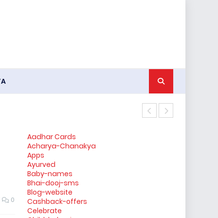
YA
रण्डी का मोबा
Aadhar Cards
Acharya-Chanakya
Apps
Ayurved
Baby-names
Bhai-dooj-sms
Blog-website
0
Cashback-offers
Celebrate