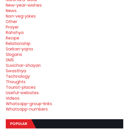
New-year-wishes
News
Non-veg-jokes
Other
Prayer
Rahshya
Recipe
Relationship
Sarkari-yojna
Slogans
SMS
Suvichar-shayari
Swasthya
Technology
Thoughts
Tourist-places
Useful-websites
Videos
Whatsapp-group-links
Whatsapp-numbers
POPULAR