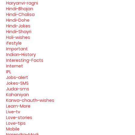
Haryanvi-ragni
Hindi-Bhajan
Hindi-Chalisa
Hindi-Dohe
Hindi-Jokes
Hindi-Shayri
Holi-wishes
ifestyle
Important
Indian-History
Interesting-Facts
Internet
IPL
Jobs-alert
Jokes-SMS
Judai-sms
Kahaniyan
Karwa-chauth-wishes
Learn-More
Live-tv
Love-stories
Love-tips
Mobile
Narendra-Modi