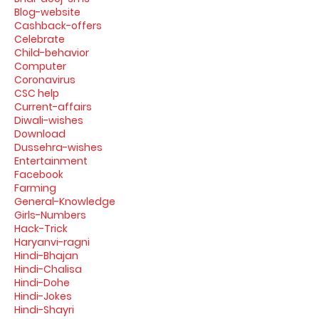
Blog-website
Cashback-offers
Celebrate
Child-behavior
Computer
Coronavirus
CSC help
Current-affairs
Diwali-wishes
Download
Dussehra-wishes
Entertainment
Facebook
Farming
General-Knowledge
Girls-Numbers
Hack-Trick
Haryanvi-ragni
Hindi-Bhajan
Hindi-Chalisa
Hindi-Dohe
Hindi-Jokes
Hindi-Shayri