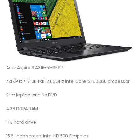
Acer Aspire 3 A315-51-356P
इस लैपटॉप में आप को 2.00GHz Intel Core i3-6006U processor
Slim laptop with No DVD
4GB DDR4 RAM
1TB hard drive
15.6-inch screen, Intel HD 520 Graphics