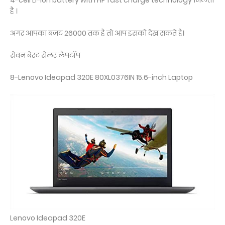
4-cell Li-ion battery with HP fast charge technology मिलता
है ।
अगर आपका बजट 26000 तक है तो आप इसको देख सकते है।
सेवन बेस्ट सेलर लैपटॉप
8-Lenovo Ideapad 320E 80XL0376IN 15.6-inch Laptop
Lenovo Ideapad 320E