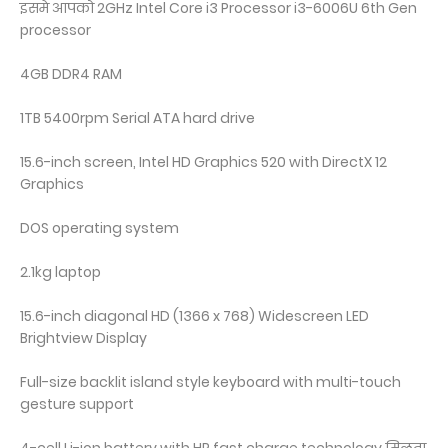
इसमे आपको 2GHz Intel Core i3 Processor i3-6006U 6th Gen
processor
4GB DDR4 RAM
1TB 5400rpm Serial ATA hard drive
15.6-inch screen, Intel HD Graphics 520 with DirectX 12
Graphics
DOS operating system
2.1kg laptop
15.6-inch diagonal HD (1366 x 768) Widescreen LED
Brightview Display
Full-size backlit island style keyboard with multi-touch
gesture support