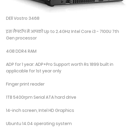
DEll Vostro 3468
इस लैपटॉप में आपको Up to 2.4GHz Intel Core i3 - 7100U 7th
Gen processor
4GB DDR4 RAM
ADP for 1 year: ADP+Pro Support worth Rs 1899 built in
applicable for 1st year only
Finger print reader
1TB 5400rpm Serial ATA hard drive
14-inch screen, Intel HD Graphics
Ubuntu 14.04 operating system