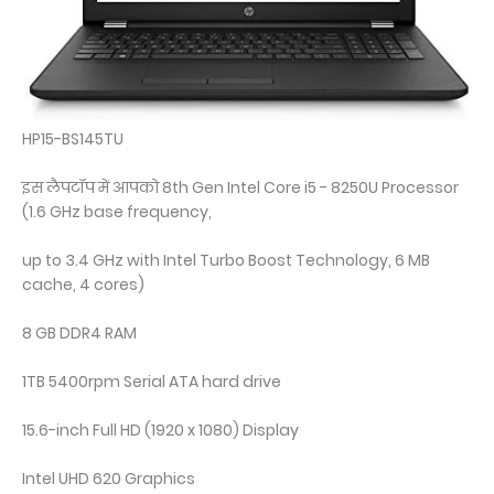
HP15-BS145TU
इस लैपटॉप में आपको 8th Gen Intel Core i5 - 8250U Processor
(1.6 GHz base frequency,
up to 3.4 GHz with Intel Turbo Boost Technology, 6 MB
cache, 4 cores)
8 GB DDR4 RAM
1TB 5400rpm Serial ATA hard drive
15.6-inch Full HD (1920 x 1080) Display
Intel UHD 620 Graphics