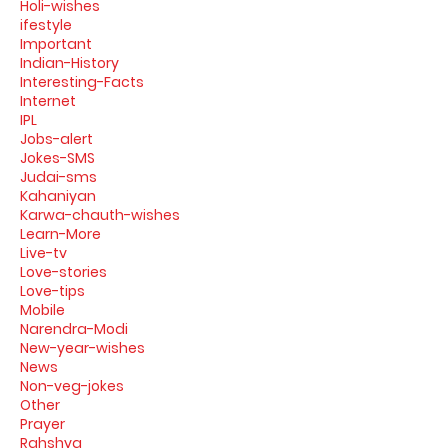
Holi-wishes
ifestyle
Important
Indian-History
Interesting-Facts
Internet
IPL
Jobs-alert
Jokes-SMS
Judai-sms
Kahaniyan
Karwa-chauth-wishes
Learn-More
Live-tv
Love-stories
Love-tips
Mobile
Narendra-Modi
New-year-wishes
News
Non-veg-jokes
Other
Prayer
Rahshya