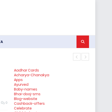
YA
भारतीय हीरोइन
Aadhar Cards
Acharya-Chanakya
Apps
Ayurved
Baby-names
Bhai-dooj-sms
Blog-website
0
Cashback-offers
Celebrate