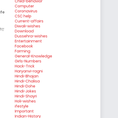
Child-behavior
Computer
Coronavirus
ife
CSC help
Current-affairs
Diwali-wishes
लिए
Download
Dussehra-wishes
Entertainment
Facebook
Farming
General-Knowledge
Girls-Numbers
Hack-Trick
Haryanvi-ragni
Hindi-Bhajan
Hindi-Chalisa
Hindi-Dohe
Hindi-Jokes
Hindi-Shayri
Holi-wishes
ifestyle
Important
Indian-History