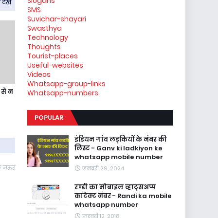
Slogans
देखें
SMS
Suvichar-shayari
Swasthya
Technology
Thoughts
Tourist-places
Useful-websites
Videos
Whatsapp-group-links
से न
Whatsapp-numbers
POPULAR
इंडियन गांव लड़कियों के नंबर की
लिस्ट - Ganv ki ladkiyon ke
whatsapp mobile number
े जरुर
जनवरी 29, 2024
रण्डी का मोबाइल व्हाट्सअप्प
कांटेक्ट नंबर - Randi ka mobile
whatsapp number
फ़रवरी 12, 2018