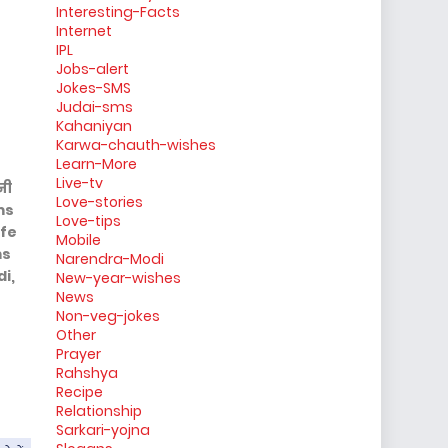
Interesting-Facts
Internet
IPL
Jobs-alert
Jokes-SMS
Judai-sms
Kahaniyan
Karwa-chauth-wishes
Learn-More
Live-tv
नी
Love-stories
ms
Love-tips
ife
Mobile
ms
Narendra-Modi
i,
New-year-wishes
News
Non-veg-jokes
Other
Prayer
Rahshya
Recipe
Relationship
Sarkari-yojna