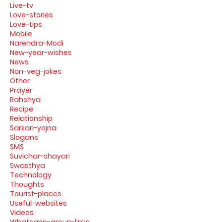
Live-tv
Love-stories
Love-tips
Mobile
Narendra-Modi
New-year-wishes
News
Non-veg-jokes
Other
Prayer
Rahshya
Recipe
Relationship
Sarkari-yojna
Slogans
SMS
Suvichar-shayari
Swasthya
Technology
Thoughts
Tourist-places
Useful-websites
Videos