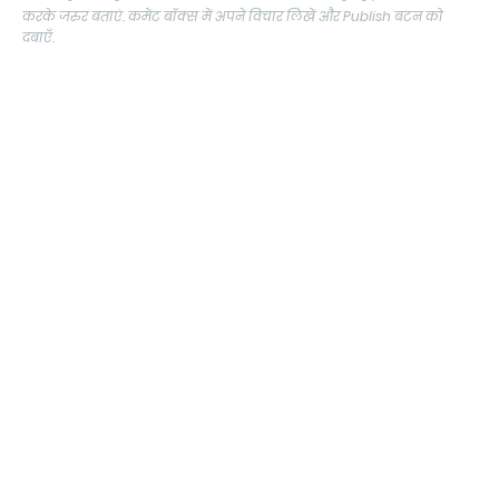
करके जरुर बताएं. कमेंट बॉक्स में अपने विचार लिखें और Publish बटन को
दबाएँ.