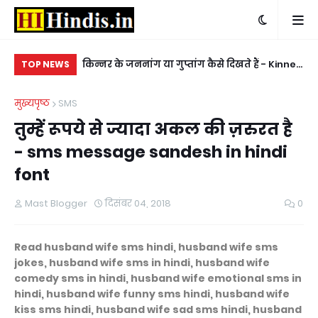
 लिस्ट - Ganv ki
किन्नर के जननांग या गुप्तांग कैसे दिखते हैं - Kinner
रण्
TOP NEWS
le number
ke gupt ang kaise hote hai hindi jankari
ka
मुख्यपृष्ठ
SMS
तुम्हें रूपये से ज्यादा अकल की ज़रुरत है
- sms message sandesh in hindi
font
Mast Blogger
दिसंबर 04, 2018
0
Read husband wife sms hindi, husband wife sms
jokes, husband wife sms in hindi, husband wife
comedy sms in hindi, husband wife emotional sms in
hindi, husband wife funny sms hindi, husband wife
kiss sms hindi, husband wife sad sms hindi, husband