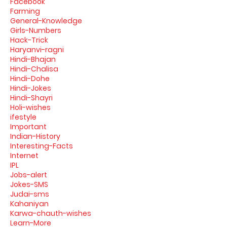
Facebook
Farming
General-Knowledge
Girls-Numbers
Hack-Trick
Haryanvi-ragni
Hindi-Bhajan
Hindi-Chalisa
Hindi-Dohe
Hindi-Jokes
Hindi-Shayri
Holi-wishes
ifestyle
Important
Indian-History
Interesting-Facts
Internet
IPL
Jobs-alert
Jokes-SMS
Judai-sms
Kahaniyan
Karwa-chauth-wishes
Learn-More