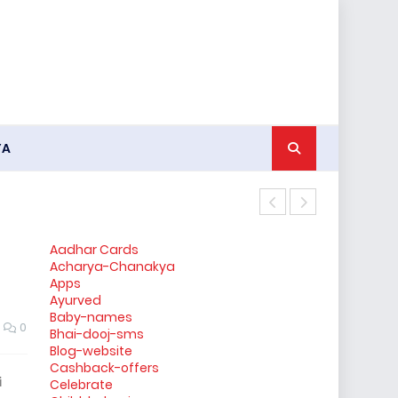
YA
किन्नर के जनना
Aadhar Cards
Acharya-Chanakya
Apps
Ayurved
Baby-names
0
Bhai-dooj-sms
Blog-website
Cashback-offers
i
Celebrate