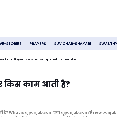
VE-STORIES
PRAYERS
SUVICHAR-SHAYARI
SWASTH
- Ganv ki ladkiyon ke whatsapp mobile number
र किस काम आती है?
ी है? What is djpunjab.com क्या djpunjab.com से new punjab