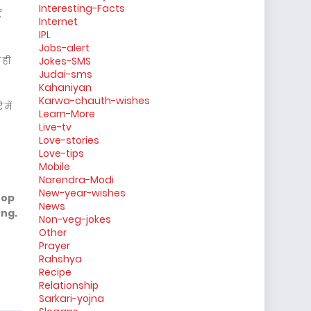
Interesting-Facts
ई
Internet
IPL
Jobs-alert
 ही
Jokes-SMS
Judai-sms
Kahaniyan
Karwa-chauth-wishes
में
Learn-More
Live-tv
Love-stories
Love-tips
Mobile
Narendra-Modi
New-year-wishes
top
News
ong.
Non-veg-jokes
Other
Prayer
Rahshya
Recipe
Relationship
Sarkari-yojna