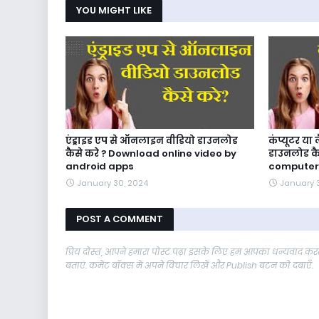
YOU MIGHT LIKE
एंड्राइड एप से ऑनलाइन वीडियो डाउनलोड
कंप्यूटर य
कैसे करे ? Download online video by
डाउनलोड कै
android apps
computer
January 30, 2024
January 
POST A COMMENT
प्रिय दोस्त, आपने हमारा पोस्ट पढ़ा इसके लिए हम आपका धन्यवाद करते
बताएं. कमेंट बॉक्स में अपने विचार लिखें और Publish बटन को दबाएँ.