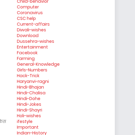
Child-behavior
Computer
Coronavirus
CSC help
Current-affairs
Diwali-wishes
Download
Dussehra-wishes
Entertainment
Facebook
Farming
General-Knowledge
Girls-Numbers
Hack-Trick
Haryanvi-ragni
Hindi-Bhajan
Hindi-Chalisa
Hindi-Dohe
Hindi-Jokes
Hindi-Shayri
Holi-wishes
 किस
ifestyle
Important
Indian-History