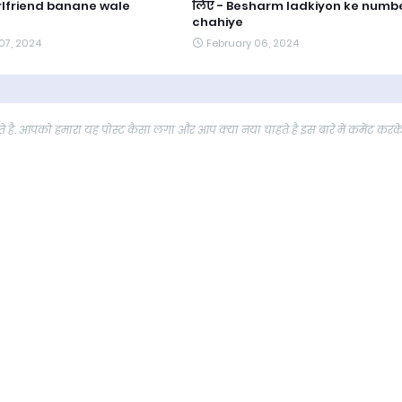
irlfriend banane wale
लिए - Besharm ladkiyon ke numb
chahiye
07, 2024
February 06, 2024
 है. आपको हमारा यह पोस्ट कैसा लगा और आप क्या नया चाहते है इस बारे में कमेंट करक