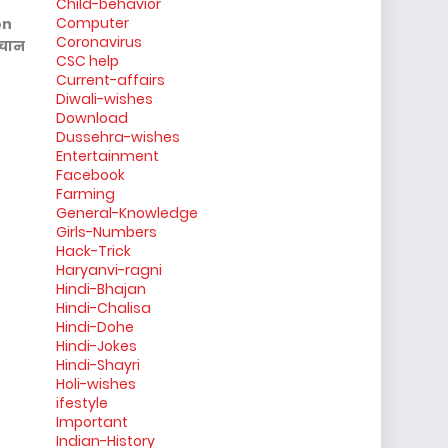
Child-behavior
Computer
on
Coronavirus
हचान
CSC help
Current-affairs
Diwali-wishes
Download
Dussehra-wishes
Entertainment
Facebook
Farming
General-Knowledge
Girls-Numbers
Hack-Trick
Haryanvi-ragni
Hindi-Bhajan
Hindi-Chalisa
Hindi-Dohe
Hindi-Jokes
Hindi-Shayri
Holi-wishes
ifestyle
Important
Indian-History