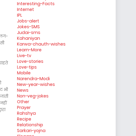
Interesting-Facts
Internet
IPL
Jobs-alert
Jokes-SMS
Judai-sms
 अलग-
Kahaniyan
उसी
Karwa-chauth-wishes
Learn-More
Live-tv
Love-stories
चाहते
Love-tips
Mobile
Narendra-Modi
ी
New-year-wishes
ेट भी
News
Non-veg-jokes
 जाती
Other
नहीं
Prayer
ारा
Rahshya
Recipe
Relationship
Sarkari-yojna