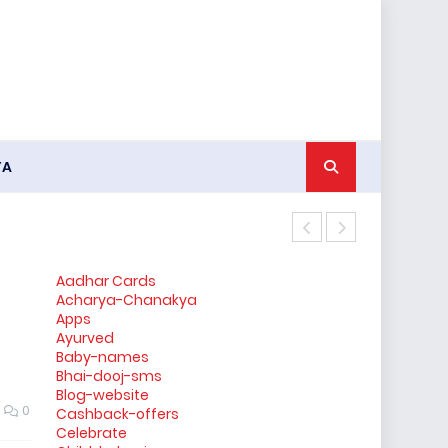
YA
किन्नर के जनना
Aadhar Cards
Acharya-Chanakya
Apps
Ayurved
Baby-names
Bhai-dooj-sms
Blog-website
0
Cashback-offers
Celebrate