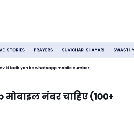
VE-STORIES
PRAYERS
SUVICHAR-SHAYARI
SWASTH
- Ganv ki ladkiyon ke whatsapp mobile number
 मोबाइल नंबर चाहिए (100+