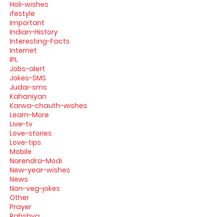
Holi-wishes
ifestyle
Important
Indian-History
Interesting-Facts
Internet
IPL
Jobs-alert
Jokes-SMS
Judai-sms
Kahaniyan
Karwa-chauth-wishes
Learn-More
Live-tv
Love-stories
Love-tips
Mobile
Narendra-Modi
New-year-wishes
News
Non-veg-jokes
Other
Prayer
Rahshya