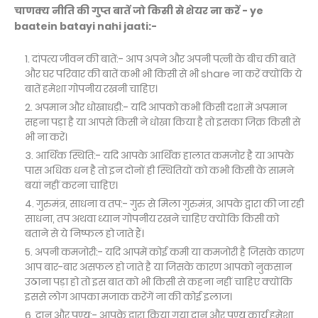
चाणक्य नीति की गुप्त बातें जो किसी से शेयर ना करें - ye
baatein batayi nahi jaati:-
दांपत्य जीवन की बातें:- आप अपने और अपनी पत्नी के बीच की बातें
और घर परिवार की बातें कभी भी किसी से भी share ना करें क्योंकि ये
बातें हमेशा गोपनीय रखनी चाहिए।
अपमान और धोखाधड़ी:- यदि आपको कभी किसी दशा में अपमान
सहना पड़ा है या आपसे किसी ने धोखा किया है तो इसका जिक्र किसी से
भी ना करें।
आर्थिक स्थिति:- यदि आपके आर्थिक हालात कमजोर है या आपके
पास अधिक धन है तो इन दोनों ही स्थितियों को कभी किसी के सामने
बयां नहीं करना चाहिए।
गुरुमंत्र, साधना व तप:- गुरु से मिला गुरुमंत्र, आपके द्वारा की जा रही
साधना, तप अथवा ध्यान गोपनीय रखने चाहिए क्योंकि किसी को
बताने से ये निष्फल हो जाते हैं।
अपनी कमजोरी:- यदि आपमें कोई कमी या कमजोरी है जिसके कारण
आप बार-बार असफल हो जाते है या जिसके कारण आपको नुकसान
उठाना पड़ा हो तो इस बात को भी किसी से कहना नहीं चाहिए क्योंकि
इससे लोग आपका मजाक करेंगें ना की कोई इलाज।
दान और पुण्य:- आपके द्वारा किया गया दान और पुण्य कार्य हमेशा