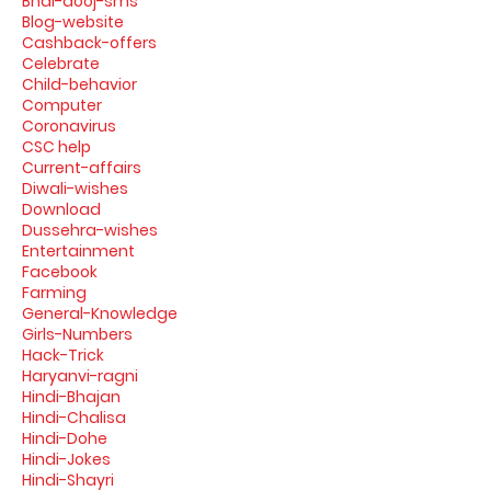
Bhai-dooj-sms
Blog-website
Cashback-offers
Celebrate
Child-behavior
Computer
Coronavirus
CSC help
Current-affairs
Diwali-wishes
Download
Dussehra-wishes
Entertainment
Facebook
Farming
General-Knowledge
Girls-Numbers
Hack-Trick
Haryanvi-ragni
Hindi-Bhajan
Hindi-Chalisa
Hindi-Dohe
Hindi-Jokes
Hindi-Shayri