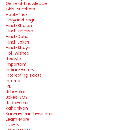
General-Knowledge
Girls-Numbers
Hack-Trick
Haryanvi-ragni
Hindi-Bhajan
Hindi-Chalisa
Hindi-Dohe
Hindi-Jokes
Hindi-Shayri
Holi-wishes
ifestyle
Important
Indian-History
Interesting-Facts
Internet
IPL
Jobs-alert
Jokes-SMS
Judai-sms
Kahaniyan
Karwa-chauth-wishes
Learn-More
Live-tv