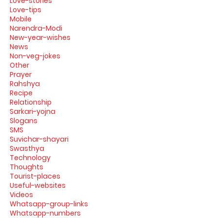
Love-stories
Love-tips
Mobile
Narendra-Modi
New-year-wishes
News
Non-veg-jokes
Other
Prayer
Rahshya
Recipe
Relationship
Sarkari-yojna
Slogans
SMS
Suvichar-shayari
Swasthya
Technology
Thoughts
Tourist-places
Useful-websites
Videos
Whatsapp-group-links
Whatsapp-numbers