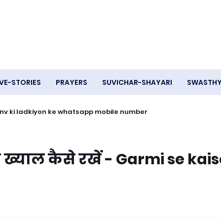
VE-STORIES
PRAYERS
SUVICHAR-SHAYARI
SWASTH
- Ganv ki ladkiyon ke whatsapp mobile number
 का ख्याल कैसे रखें - Garmi se kai