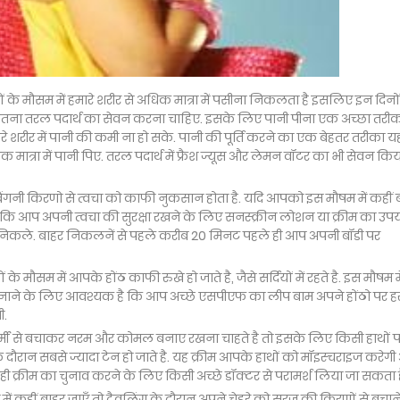
यों के मौसम में हमारे शरीर से अधिक मात्रा में पसीना निकलता है इसलिए इन दिनों
ो उतना तरल पदार्थ का सेवन करना चाहिए. इसके लिए पानी पीना एक अच्छा तरीका
 शरीर में पानी की कमी ना हो सके. पानी की पूर्ति करने का एक बेहतर तरीका यह
त्रा में पानी पिए. तरल पदार्थ में फ्रैश ज्यूस और लेमन वॉटर का भी सेवन किय
राबैंगनी किरणो से त्वचा को काफी नुकसान होता है. यदि आपको इस मौषम में कहीं 
ी है कि आप अपनी त्वचा की सुरक्षा रखने के लिए सनस्क्रीन लोशन या क्रीम का उप
 ना निकले. बाहर निकलनें से पहले करीब 20 मिनट पहले ही आप अपनी बॉडी पर
 मौसम में आपके होंठ काफी रुखे हो जाते है, जैसे सर्दियों में रहते है. इस मौषम मे
 अपनाने के लिए आवश्यक है कि आप अच्छे एसपीएफ का लीप बाम अपने होंठो पर ह
ी.
्मी से बचाकर नरम और कोमल बनाए रखना चाहते है तो इसके लिए किसी हाथों 
के दौरान सबसे ज्यादा टेन हो जाते है. यह क्रीम आपके हाथों को मॉइस्चराइज करेग
सही क्रीम का चुनाव करने के लिए किसी अच्छे डॉक्टर से परामर्श लिया जा सकता ह
ं कहीं बाहर जाएँ तो ट्रैवलिंग के दौरान अपने चेहरे को सूरज की किरणों से बचान