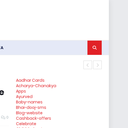
YA
किन्नर के जनना
Aadhar Cards
Acharya-Chanakya
se
Apps
Ayurved
Baby-names
Bhai-dooj-sms
Blog-website
0
Cashback-offers
Celebrate