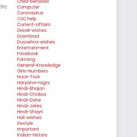
Child-behavior
Computer
 लिए
Coronavirus
CSC help
Current-affairs
Diwali-wishes
Download
Dussehra-wishes
Entertainment
Facebook
Farming
General-Knowledge
Girls-Numbers
Hack-Trick
Haryanvi-ragni
Hindi-Bhajan
Hindi-Chalisa
Hindi-Dohe
Hindi-Jokes
Hindi-Shayri
Holi-wishes
ifestyle
Important
Indian-History