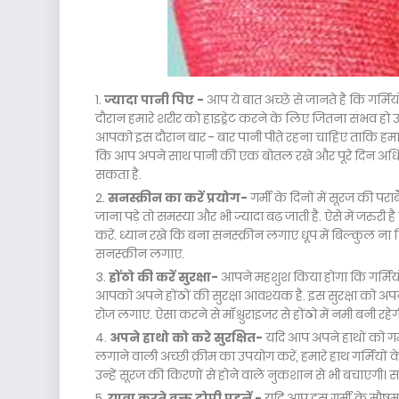
ज्यादा पानी पिए -
आप ये बात अच्छे से जानते है कि गर्मि
दौरान हमारे शरीर को हाइड्रेट करने के लिए जितना संभव ह
आपको इस दौरान बार - बार पानी पीते रहना चाहिए ताकि हमारे
कि आप अपने साथ पानी की एक बोतल रखे और पूरे दिन अधिक मा
सकता है.
सनस्क्रीन का करें प्रयोग-
गर्मी के दिनों में सूरज की प
जाना पड़े तो समस्या और भी ज्यादा बढ़ जाती है. ऐसे में जरुर
करें. ध्यान रखे कि बना सनस्क्रीन लगाए धूप में बिल्कुल
सनस्क्रीन लगाए.
होंठो की करें सुरक्षा-
आपने महशुश किया होगा कि गर्मियों के
आपको अपने होंठों की सुरक्षा आवश्यक है. इस सुरक्षा को
रोज लगाए. ऐसा करने से मॉश्चुराइजर से होंठो में नमी बनी रहेग
अपने हाथो को करे सुरक्षित-
यदि आप अपने हाथों को गर
लगाने वाली अच्छी क्रीम का उपयोग करें, हमारे हाथ गर्मियों 
उन्हें सूरज की किरणों से होने वाले नुकशान से भी बचाएगी। 
यात्रा करते वक्त टोपी पहनें -
यदि आप इस गर्मी के मौषम मे