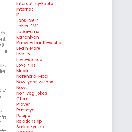
Interesting-Facts
Internet
IPL
Jobs-alert
Jokes-SMS
Judai-sms
 के
Kahaniyan
 है.
Karwa-chauth-wishes
 है
Learn-More
ा जा
Live-tv
Love-stories
Love-tips
बाहर
Mobile
योग
Narendra-Modi
New-year-wishes
News
ं भी
Non-veg-jokes
र-
Other
Prayer
Rahshya
पर
Recipe
ी और
Relationship
ै.
Sarkari-yojna
े के