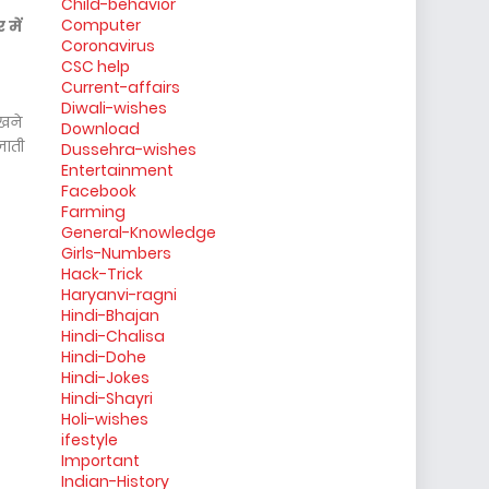
Child-behavior
Computer
 में
Coronavirus
CSC help
Current-affairs
Diwali-wishes
रखने
Download
जाती
Dussehra-wishes
Entertainment
Facebook
Farming
General-Knowledge
Girls-Numbers
Hack-Trick
Haryanvi-ragni
Hindi-Bhajan
Hindi-Chalisa
Hindi-Dohe
Hindi-Jokes
Hindi-Shayri
Holi-wishes
ifestyle
Important
Indian-History