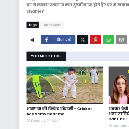
घर में कबाड़ा रखने से क्या दुष्परिणाम होते है? घर मे
chahie?
Tags
Learn-More
शेयर करें
YOU MIGHT LIKE
आसपास की क्रिकेट एकेडमी - Cricket
शक्कर कैसे 
Academy near me
अंतर जानिय
banti hai
February 07, 2024
January 3