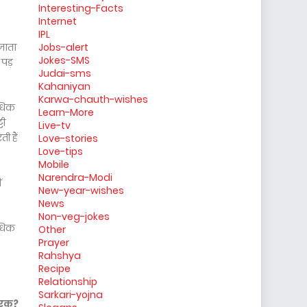
Interesting-Facts
Internet
IPL
 जाता
Jobs-alert
Jokes-SMS
पड़
Judai-sms
Kahaniyan
Karwa-chauth-wishes
अधिक
Learn-More
टी
Live-tv
ी हैं
Love-stories
Love-tips
Mobile
Narendra-Modi
ं
New-year-wishes
News
Non-veg-jokes
अधिक
Other
Prayer
Rahshya
Recipe
Relationship
Sarkari-yojna
कारक?