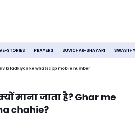
VE-STORIES
PRAYERS
SUVICHAR-SHAYARI
SWASTH
- Ganv ki ladkiyon ke whatsapp mobile number
्यों माना जाता है? Ghar me
na chahie?