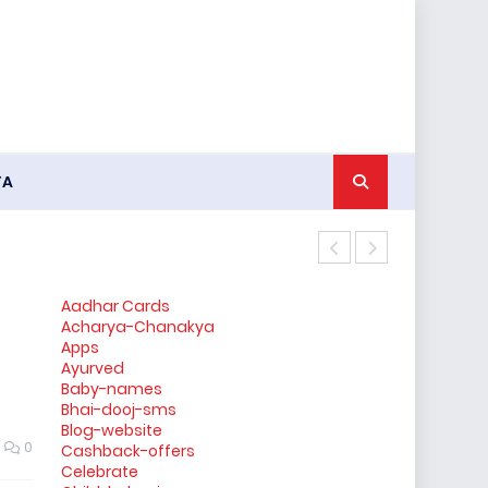
YA
किन्नर के जनना
Aadhar Cards
Acharya-Chanakya
Apps
Ayurved
Baby-names
Bhai-dooj-sms
Blog-website
0
Cashback-offers
Celebrate