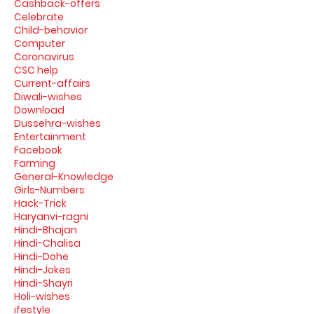
Cashback-offers
Celebrate
Child-behavior
Computer
Coronavirus
CSC help
Current-affairs
Diwali-wishes
Download
Dussehra-wishes
Entertainment
Facebook
Farming
General-Knowledge
Girls-Numbers
Hack-Trick
Haryanvi-ragni
Hindi-Bhajan
Hindi-Chalisa
Hindi-Dohe
Hindi-Jokes
Hindi-Shayri
Holi-wishes
ifestyle