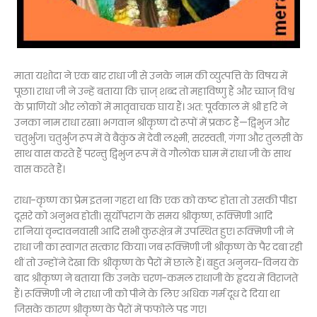
माता यशोदा ने एक बार राधा जी से उनके नाम की व्युत्पत्ति के विषय में
पूछा। राधा जी ने उन्हें बताया कि च्राज् शब्द तो महाविष्णु हैं और च्घाज् विश्व
के प्राणियों और लोकों में मातृवाचक घाय हैं। अत: पूर्वकाल में श्री हरि ने
उनका नाम राधा रखा। भगवान श्रीकृष्ण दो रूपों में प्रकट हैं—द्विभुज और
चतुर्भुज। चतुर्भुज रूप में वे बैकुंठ में देवी लक्ष्मी, सरस्वती, गंगा और तुलसी के
साथ वास करते हैं परन्तु द्विभुज रूप में वे गौलोक घाम में राधा जी के साथ
वास करते हैं।
राधा-कृष्ण का प्रेम इतना गहरा था कि एक को कष्ट होता तो उसकी पीडा
दूसरे को अनुभव होती। सूर्योपराग के समय श्रीकृष्ण, रूक्मिणी आदि
रानियां वृन्दावनवासी आदि सभी कुरूक्षेत्र में उपस्थित हुए। रूक्मिणी जी ने
राधा जी का स्वागत सत्कार किया। जब रूक्मिणी जी श्रीकृष्ण के पैर दबा रही
थीं तो उन्होंने देखा कि श्रीकृष्ण के पैरों में छाले हैं। बहुत अनुनय-विनय के
बाद श्रीकृष्ण ने बताया कि उनके चरण-कमल राधाजी के ह्वदय में विराजते
हैं। रूक्मिणी जी ने राधा जी को पीने के लिए अधिक गर्म दूध दे दिया था
जिसके कारण श्रीकृष्ण के पैरों में फफोले पड गए।