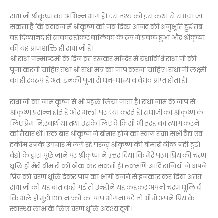
राधा जी श्रीकृष्ण का अभिन्न भाग हैं। इस तथ्य को इस कथा से समझा जा
सकता है कि वंदावन में श्रीकृष्ण को जब दिव्य आनंद की अनुभूति हुई तब
वह दिव्यानंद ही साकार होकर बालिका के रूप में प्रकट हुआ और श्रीकृष्ण
की यह प्राणशक्ति ही राधा जी हैं।
श्री राधा जन्माष्टमी के दिन व्रत रखकर मन्दिर में यथाविधि राधा जी की
पूजा करनी चाहिए तथा श्री राधा मंत्र का जाप करना चाहिए। राधा जी लक्ष्मी
का ही स्वरूप हैं अत: इनकी पूजा से धन-धान्य व वैभव प्राप्त होता है।
राधा जी का नाम कृष्ण से भी पहले लिया जाता है। राधा नाम के जाप से
श्रीकृष्ण प्रसन्न होते हैं और भक्तों पर दया करते हैं। राधाजी का श्रीकृष्ण के
लिए प्रेम नि:स्वार्थ था तथा उसके लिए वे किसी भी तरह का त्याग करने
को तैयार थीं। एक बार श्रीकृष्ण ने बीमार होने का स्वांग रचा। सभी वैद्य एवं
हकीम उनके उपचार में लगे रहे परन्तु श्रीकृष्ण की बीमारी ठीक नहीं हुई।
वैद्यों के द्वारा पूछे जाने पर श्रीकृष्ण ने उत्तर दिया कि मेरे परम प्रिय की चरण
धूलि ही मेरी बीमारी को ठीक कर सकती है। रूक्मणि आदि रानियों ने अपने
प्रिय को चरण धूलि देकर पाप का भागी बनने से इनकार कर दिया अंतत:
राधा जी को यह बात कही गई तो उन्होंने यह कहकर अपनी चरण धूलि दी
कि भले ही मुझे 100 नरकों का पाप भोगना पडे तो भी मैं अपने प्रिय के
स्वास्थ्य लाभ के लिए चरण धूलि अवश्य दूंगी।