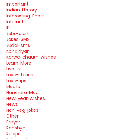
Important
Indian-History
Interesting-Facts
Internet
IPL
Jobs-alert
Jokes-SMS
Judai-sms
Kahaniyan
Karwa-chauth-wishes
Learn-More
Live-tv
Love-stories
Love-tips
Mobile
Narendra-Modi
New-year-wishes
News
Non-veg-jokes
Other
Prayer
Rahshya
Recipe