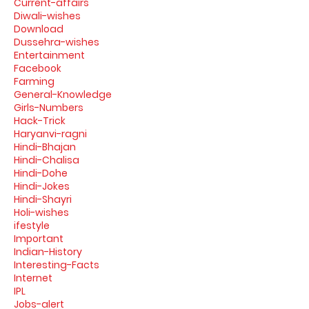
Current-affairs
Diwali-wishes
Download
Dussehra-wishes
Entertainment
Facebook
Farming
General-Knowledge
Girls-Numbers
Hack-Trick
Haryanvi-ragni
Hindi-Bhajan
Hindi-Chalisa
Hindi-Dohe
Hindi-Jokes
Hindi-Shayri
Holi-wishes
ifestyle
Important
Indian-History
Interesting-Facts
Internet
IPL
Jobs-alert