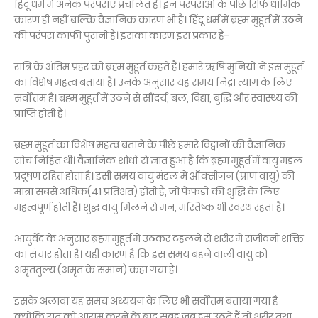
हिंदू धर्म में अनेक परंपराएं प्रचलित हैं। इन परंपराओं के पीछे सिर्फ धार्मिक
कारण ही नहीं बल्कि वैज्ञानिक कारण भी है। हिंदू धर्म में ब्रह्म मुहूर्त में उठने
की परंपरा काफी पुरानी है। इसका कारण इस प्रकार है-
रात्रि के अंतिम प्रहर को ब्रह्म मुहूर्त कहते हैं। हमारे ऋषि मुनियों ने इस मुहूर्त
का विशेष महत्व बताया है। उनके अनुसार यह समय निद्रा त्याग के लिए
सर्वोत्तम है। ब्रह्म मुहूर्त में उठने से सौंदर्य, बल, विद्या, बुद्धि और स्वास्थ्य की
प्राप्ति होती है।
ब्रह्म मुहूर्त का विशेष महत्व बताने के पीछे हमारे विद्वानों की वैज्ञानिक
सोच निहित थी। वैज्ञानिक शोधों से ज्ञात हुआ है कि ब्रह्म मुहूर्त में वायु मंडल
प्रदूषण रहित होता है। इसी समय वायु मंडल में ऑक्सीजन (प्राण वायु) की
मात्रा सबसे अधिक(41 प्रतिशत) होती है, जो फेफड़ों की शुद्धि के लिए
महत्वपूर्ण होती है। शुद्ध वायु मिलने से मन, मस्तिष्क भी स्वस्थ रहता है।
आयुर्वेद के अनुसार ब्रह्म मुहूर्त में उठकर टहलने से शरीर में संजीवनी शक्ति
का संचार होता है। यही कारण है कि इस समय बहने वाली वायु को
अमृततुल्य (अमृत के समान) कहा गया है।
इसके अलावा यह समय अध्ययन के लिए भी सर्वोत्तम बताया गया है
क्योंकि रात को आराम करने के बाद सुबह जब हम उठते हैं तो शरीर तथा