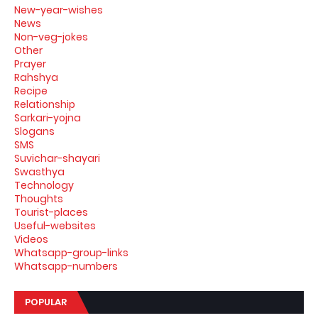
New-year-wishes
News
Non-veg-jokes
Other
Prayer
Rahshya
Recipe
Relationship
Sarkari-yojna
Slogans
SMS
Suvichar-shayari
Swasthya
Technology
Thoughts
Tourist-places
Useful-websites
Videos
Whatsapp-group-links
Whatsapp-numbers
POPULAR