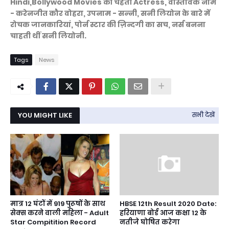
Hindi,Bollywood Movies की चहेती Actress, वास्तविक नाम
- करेनजीत कौर वोहरा, उपनाम - सन्‍नी, सनी लियोन के बारे में
रोचक जानकारियां, पोर्न स्टार की ज़िन्दगी का सच, नर्स बनना
चाहती थीं सनी लियोनी.
Tags
News
YOU MIGHT LIKE
सभी देखें
मात्र 12 घंटों में 919 पुरूषों के साथ
HBSE 12th Result 2020 Date:
सेक्स करने वाली महिला - Adult
हरियाणा बोर्ड आज कक्षा 12 के
Star Compitition Record
नतीजे घोषित करेगा