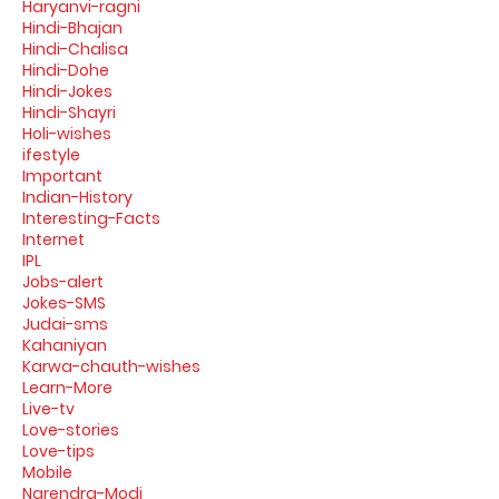
Haryanvi-ragni
Hindi-Bhajan
Hindi-Chalisa
Hindi-Dohe
Hindi-Jokes
Hindi-Shayri
Holi-wishes
ifestyle
Important
Indian-History
Interesting-Facts
Internet
IPL
Jobs-alert
Jokes-SMS
Judai-sms
Kahaniyan
Karwa-chauth-wishes
Learn-More
Live-tv
Love-stories
Love-tips
Mobile
Narendra-Modi