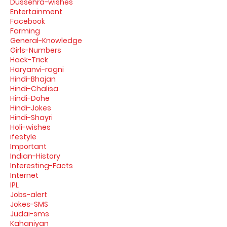
Dussehra-wishes
Entertainment
Facebook
Farming
General-Knowledge
Girls-Numbers
Hack-Trick
Haryanvi-ragni
Hindi-Bhajan
Hindi-Chalisa
Hindi-Dohe
Hindi-Jokes
Hindi-Shayri
Holi-wishes
ifestyle
Important
Indian-History
Interesting-Facts
Internet
IPL
Jobs-alert
Jokes-SMS
Judai-sms
Kahaniyan