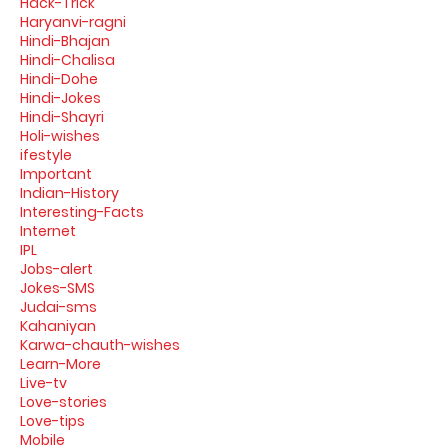
Hack-Trick
Haryanvi-ragni
Hindi-Bhajan
Hindi-Chalisa
Hindi-Dohe
Hindi-Jokes
Hindi-Shayri
Holi-wishes
ifestyle
Important
Indian-History
Interesting-Facts
Internet
IPL
Jobs-alert
Jokes-SMS
Judai-sms
Kahaniyan
Karwa-chauth-wishes
Learn-More
Live-tv
Love-stories
Love-tips
Mobile