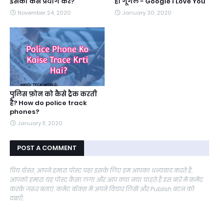
इसका कैसे प्रयोग करें?
हो गूगल - Google I Love You
November 24, 2020
January 30, 2020
पुलिस फ़ोन को कैसे ट्रैक करती
है? How do police track
phones?
January 11, 2020
POST A COMMENT
प्रिय दोस्त, आपने हमारा पोस्ट पढ़ा इसके लिए हम आपका धन्यवाद करते है.
आपको हमारा यह पोस्ट कैसा लगा और आप क्या नया चाहते है इस बारे में कमेंट
करके जरुर बताएं. कमेंट बॉक्स में अपने विचार लिखें और Publish बटन को
दबाएँ.