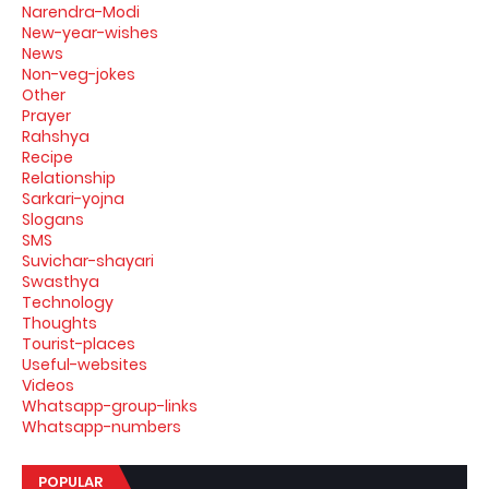
Narendra-Modi
New-year-wishes
News
Non-veg-jokes
Other
Prayer
Rahshya
Recipe
Relationship
Sarkari-yojna
Slogans
SMS
Suvichar-shayari
Swasthya
Technology
Thoughts
Tourist-places
Useful-websites
Videos
Whatsapp-group-links
Whatsapp-numbers
POPULAR